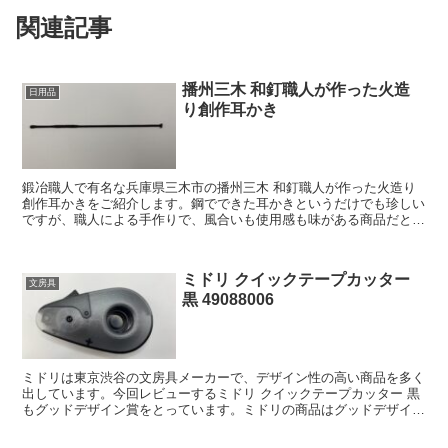
関連記事
播州三木 和釘職人が作った火造
日用品
り創作耳かき
鍛冶職人で有名な兵庫県三木市の播州三木 和釘職人が作った火造り
創作耳かきをご紹介します。鋼でできた耳かきというだけでも珍しい
ですが、職人による手作りで、風合いも使用感も味がある商品だと思
います。 特徴について 日本の神社仏閣や...
ミドリ クイックテープカッター
文房具
黒 49088006
ミドリは東京渋谷の文房具メーカーで、デザイン性の高い商品を多く
出しています。今回レビューするミドリ クイックテープカッター 黒
もグッドデザイン賞をとっています。ミドリの商品はグッドデザイン
賞をとるのが普通なのでしょうか、賞をとった商品が本...