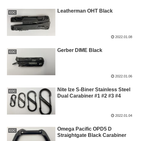
Leatherman OHT Black
EDC
2022.01.08
Gerber DIME Black
EDC
2022.01.06
Nite Ize S-Biner Stainless Steel
EDC
Dual Carabiner #1 #2 #3 #4
2022.01.04
Omega Pacific OPD5 D
EDC
Straightgate Black Carabiner