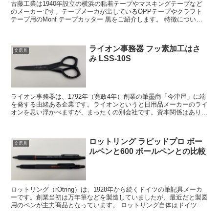
古藤工業は1940年設立の横浜の粘着テープやマスキングテープなど
のメーカーです。テープメーカが出しているOPPテープやクラフト
テープ用のMonf テープカッター 黒をご紹介します。 特徴について
テープカッターがあると、ダンボ...
ライオン事務器 フッ素加工はさ
文房具
み LSS-10S
ライオン事務器は、1792年（寛政4年）創業の筆墨商「今津屋」に端
を発する由緒ある企業です。ライオンというと日用品メーカーのライ
オンを思い浮かべますが、まったくの別会社です。資本関係はありま
せん。主要株主が大塚商会であるように、オフィス向...
ロットリング ラピッドプロ ボー
文房具
ルペンと600 ボールペンとの比較
ロットリング（rOtring）は、1928年から続くドイツの筆記具メーカ
ーです。創業当初は万年筆などを製造していましたが、最近だと製図
用のペンが主力商品となっています。 ロットリング自体はドイツの
ブランドですが、今回比較する、ラピッ...