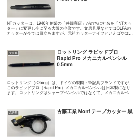
NTカッターは、1948年創業の「井畑商店」がのちに社名を「NTカッ
ター」に変更し今に至る大阪の企業です。文房具屋などではOLFAの
カッターが今では目立ちますが、元祖カッターナイフといえばやはり
NTカッターです。 物心ついたころから...
ロットリング ラピッドプロ
文房具
Rapid Pro メカニカルペンシル
0.5mm
ロットリング（rOtring）は、ドイツの製図・筆記具ブランドですが、
このラピッドプロ（Rapid Pro）メカニカルペンシルは日本製になり
ます。ロットリングはシャープペンシルではなくて、メカニカルペン
シルと呼んでいますね。 このメ...
古藤工業 Monf テープカッター 黒
文房具