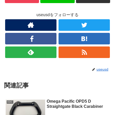
useusdをフォローする
useusd
関連記事
Omega Pacific OPD5 D
EDC
Straightgate Black Carabiner